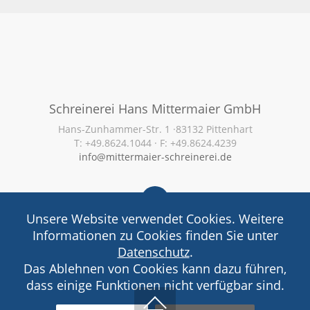
Schreinerei Hans Mittermaier GmbH
Hans-Zunhammer-Str. 1 ·83132 Pittenhart
T: +49.8624.1044 · F: +49.8624.4239
info@mittermaier-schreinerei.de
Unsere Website verwendet Cookies. Weitere
Informationen zu Cookies finden Sie unter
Ausbildung
·
Stellenangebote
·
AGB
·
Datenschutz
·
Datenschutz
.
Impressum
Das Ablehnen von Cookies kann dazu führen,
Copyright (c) 2023
dass einige Funktionen nicht verfügbar sind.